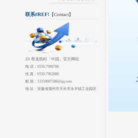
联系#REF!
【
Contact
】
Z6·尊龙凯时「中国」官方网站
电 话：0550-7989788
传 真：0550-7962088
邮 箱：13359007588@qq.com
地 址：安徽省滁州市天长市永丰镇工业园区