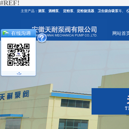
#REF!
主营产品：
酒泵
、
酒精泵
、
淀粉泵
、
淀粉旋流器
、
卫生级自吸泵
等。
网站首