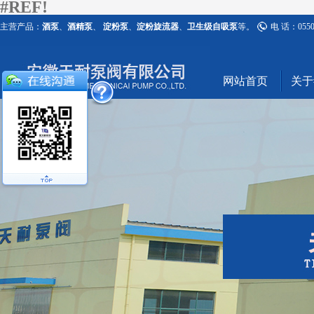
#REF!
主营产品：
酒泵
、
酒精泵
、
淀粉泵
、
淀粉旋流器
、
卫生级自吸泵
等。
电 话：0550-
网站首页
关于#