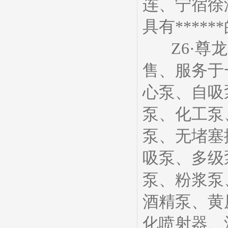
连、宁宿徐
具有****
Z6·尊龙
售、服务于
心泵、自吸泵
泵、化工泵
泵、无堵塞
吸泵、多级
泵、粉浆泵
酒精泵、黄
化喷射器、