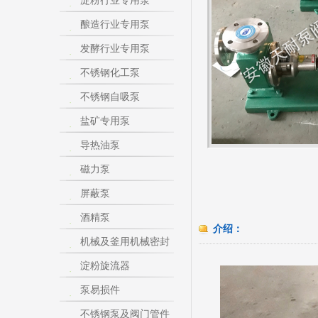
淀粉行业专用泵
酿造行业专用泵
发酵行业专用泵
不锈钢化工泵
不锈钢自吸泵
盐矿专用泵
导热油泵
磁力泵
屏蔽泵
酒精泵
介绍：
机械及釜用机械密封
淀粉旋流器
泵易损件
不锈钢泵及阀门管件