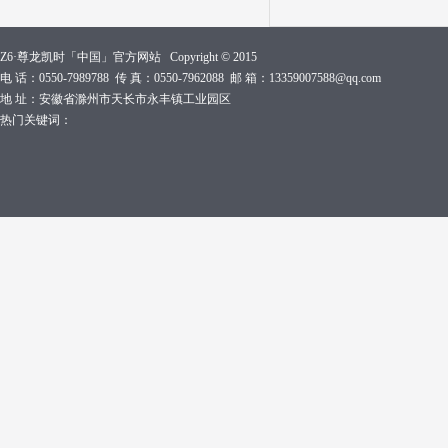
Z6·尊龙凯时「中国」官方网站 Copyright © 2015
电 话：0550-7989788 传 真：0550-7962088 邮 箱：13359007588@qq.com
地 址：安徽省滁州市天长市永丰镇工业园区
热门关键词：