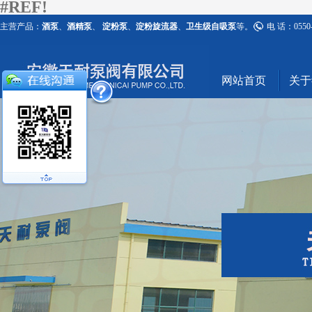
#REF!
主营产品：
酒泵
、
酒精泵
、
淀粉泵
、
淀粉旋流器
、
卫生级自吸泵
等。
电 话：0550-
网站首页
关于#