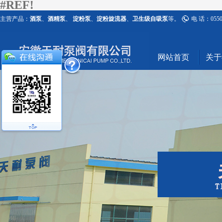
#REF!
主营产品：
酒泵
、
酒精泵
、
淀粉泵
、
淀粉旋流器
、
卫生级自吸泵
等。
电 话：0550-
网站首页
关于#