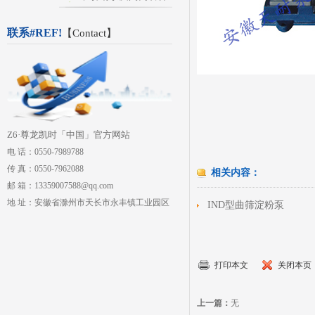
联系#REF!
【
Contact
】
Z6·尊龙凯时「中国」官方网站
电 话：0550-7989788
传 真：0550-7962088
相关内容：
邮 箱：13359007588@qq.com
地 址：安徽省滁州市天长市永丰镇工业园区
IND型曲筛淀粉泵
打印本文
关闭本页
上一篇：
无