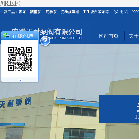
#REF!
主营产品：
酒泵
、
酒精泵
、
淀粉泵
、
淀粉旋流器
、
卫生级自吸泵
等。
电 话：0550-
网站首页
关于#