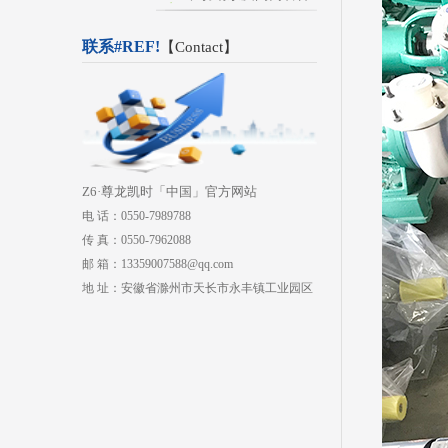
联系#REF!
【
Contact
】
Z6·尊龙凯时「中国」官方网站
电 话：0550-7989788
传 真：0550-7962088
邮 箱：13359007588@qq.com
地 址：安徽省滁州市天长市永丰镇工业园区