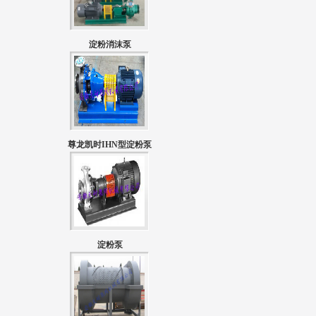
淀粉消沫泵
尊龙凯时IHN型淀粉泵
淀粉泵