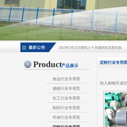
2015年5月21日我司八个关键词在百度全部
2015年5月21日酒泵百度排名上升
Products
淀粉行业专用
产品展示
淀粉泵|卫生泵|卫生级自吸泵|淀粉旋流器|不
不锈钢自吸泵|不锈钢化工泵|酒泵|酒精泵|淀
食品行业专用泵
加入购物车成
酒精行业专用泵
热烈庆祝：我司与天长市千秋在线网络服务有
化工行业专用泵
制药行业专用泵
环保行业专用泵