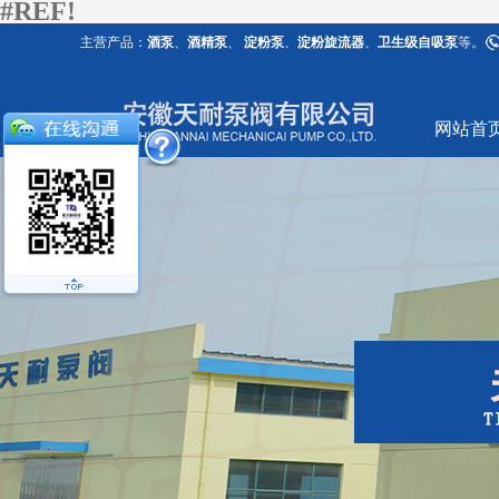
#REF!
主营产品：
酒泵
、
酒精泵
、
淀粉泵
、
淀粉旋流器
、
卫生级自吸泵
等。
网站首