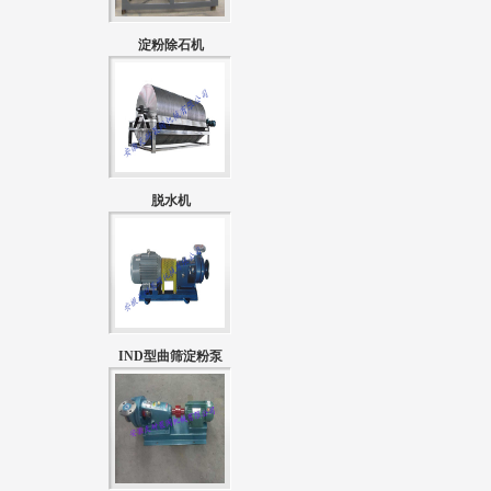
淀粉除石机
脱水机
IND型曲筛淀粉泵