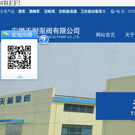
#REF!
主营产品：
酒泵
、
酒精泵
、
淀粉泵
、
淀粉旋流器
、
卫生级自吸泵
等。
电 话：0550-
网站首页
关于#