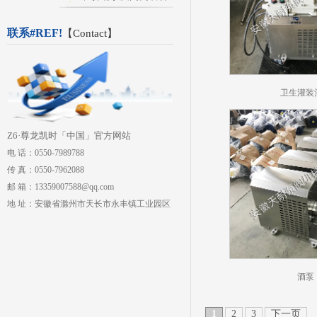
联系#REF!
【
Contact
】
卫生灌装
Z6·尊龙凯时「中国」官方网站
电 话：0550-7989788
传 真：0550-7962088
邮 箱：13359007588@qq.com
地 址：安徽省滁州市天长市永丰镇工业园区
酒泵
1
2
3
下一页