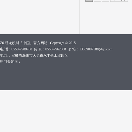
Z6·尊龙凯时「中国」官方网站 Copyright © 2015
电 话：0550-7989788 传 真：0550-7962088 邮 箱：13359007588@qq.com
地 址：安徽省滁州市天长市永丰镇工业园区
热门关键词：