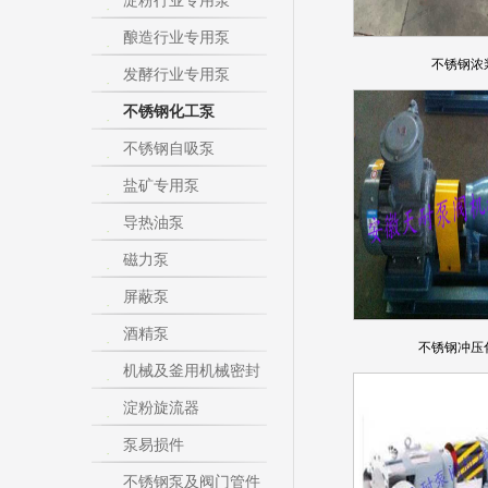
淀粉行业专用泵
酿造行业专用泵
不锈钢浓
发酵行业专用泵
不锈钢化工泵
不锈钢自吸泵
盐矿专用泵
导热油泵
磁力泵
屏蔽泵
酒精泵
不锈钢冲压
机械及釜用机械密封
淀粉旋流器
泵易损件
不锈钢泵及阀门管件