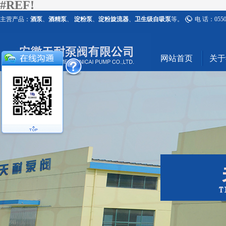
#REF!
主营产品：
酒泵
、
酒精泵
、
淀粉泵
、
淀粉旋流器
、
卫生级自吸泵
等。
电 话：0550-
网站首页
关于#