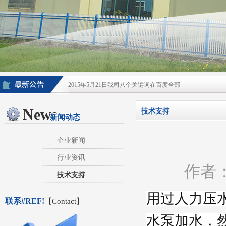
2015年5月21日我司八个关键词在百度全部
2015年5月21日酒泵百度排名上升
News
技术支持
新闻动态
淀粉泵|卫生泵|卫生级自吸泵|淀粉旋流器|不
不锈钢自吸泵|不锈钢化工泵|酒泵|酒精泵|淀
企业新闻
行业资讯
热烈庆祝：我司与天长市千秋在线网络服务有限公
作者
技术支持
用过人力压水泵的
联系#REF!
【
Contact
】
水泵加水，