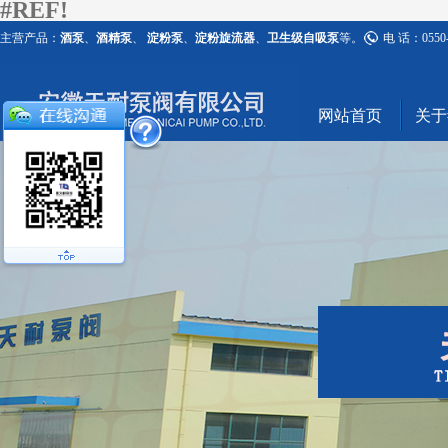
#REF!
主营产品：
酒泵
、
酒精泵
、
淀粉泵
、
淀粉旋流器
、
卫生级自吸泵
等。
电 话：0550-
网站首页
关于#